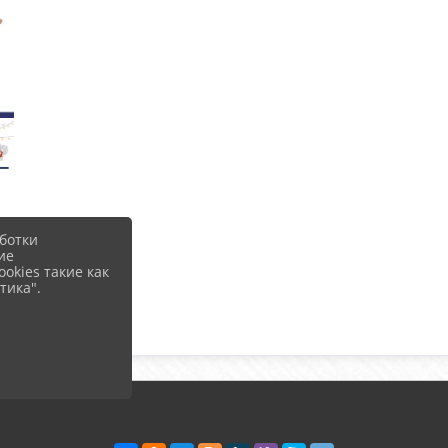
ботки
ие
okies такие как
тика".