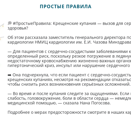
ПРОСТЫЕ ПРАВИЛА
💭 #ПростыеПравила: Крещенские купания — вызов для сер
здоровья?
Об этом рассказала заместитель генерального директора п
кардиологии НМИЦ кардиологии им. Е.И. Чазова Минздрава
— Для пациентов с сердечно-сосудистыми заболеваниями к
определенный риск, поскольку резкое погружение в ледяну
недостаточному кровоснабжению жизненно важных органов
гипертонический криз, инсульт или нарушение сердечного 
➡️ Она подчеркнула, что если пациент с сердечно-сосудис
крещенских купаниях, несмотря на рекомендации отказатьс
чтобы снизить риск возникновения серьёзных осложнений.
— Во время и после купания следите за ощущениями. Если 
слабость, головокружение, боли в области сердца — немед
медицинской помощью, — сказала Нана Погосова.
Подробнее о мерах предосторожности смотрите в наших кар