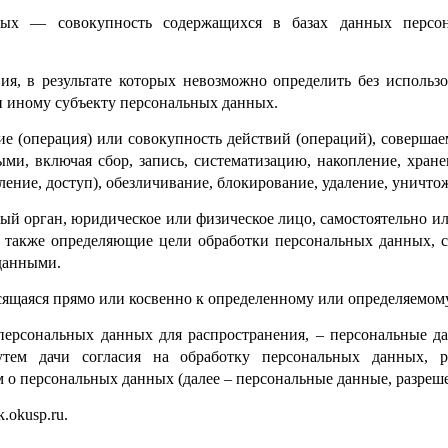
нных — совокупность содержащихся в базах данных персо
ия, в результате которых невозможно определить без исполь
 иному субъекту персональных данных.
ие (операция) или совокупность действий (операций), совершае
ми, включая сбор, запись, систематизацию, накопление, хранен
вление, доступ), обезличивание, блокирование, удаление, уничт
ный орган, юридическое или физическое лицо, самостоятельно и
 также определяющие цели обработки персональных данных, с
данными.
ящаяся прямо или косвенно к определенному или определяемому 
персональных данных для распространения, – персональные д
утем дачи согласия на обработку персональных данных, 
 о персональных данных (далее – персональные данные, разреш
.okusp.ru.