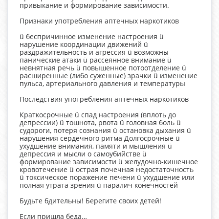
привыкание и формирование зависимости.
Признаки употребления аптечных наркотиков
ü беспричинное изменение настроения ü
нарушение координации движений ü
раздражительность и агрессия ü возможны
панические атаки ü рассеянное внимание ü
невнятная речь ü повышенное потоотделение ü
расширенные (либо суженные) зрачки ü изменение
пульса, артериального давления и температуры
Последствия употребления аптечных наркотиков
Краткосрочные ü спад настроения (вплоть до
депрессии) ü тошнота, рвота ü головная боль ü
судороги, потеря сознания ü остановка дыхания ü
нарушения сердечного ритма Долгосрочные ü
ухудшение внимания, памяти и мышления ü
депрессия и мысли о самоубийстве ü
формирование зависимости ü желудочно-кишечное
кровотечение ü острая почечная недостаточность
ü токсическое поражение печени ü ухудшение или
полная утрата зрения ü паралич конечностей
Будьте бдительны! Берегите своих детей!
Если пришла беда…